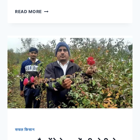
दीपावली
READ MORE
के
दिन
क्यों
है
रोटी
बनाना
वर्जित
जानिए
कारण
सफल किसान