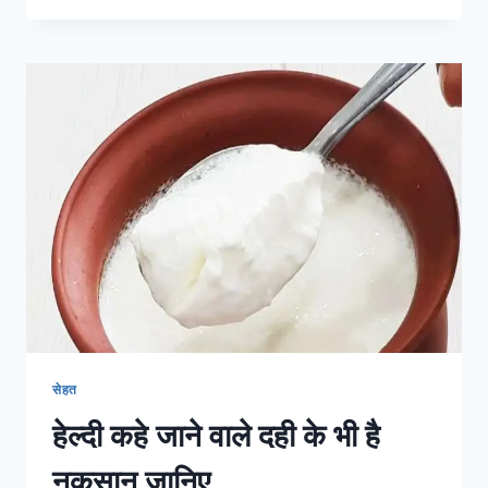
सबसे
अजीबो
गरीब
प्राणी
है
‘सास’,
जानिए
इसके
अनोखे
गुण
सेहत
हेल्दी कहे जाने वाले दही के भी है
नुकसान जानिए