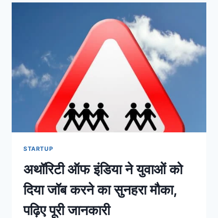
योजना
की
पहली
किस्त
जारी,
3000
रुपए
प्रतिमाह
के
लिए
ऐसे
करें
आवेदन
STARTUP
अथॉरिटी ऑफ इंडिया ने युवाओं को
दिया जॉब करने का सुनहरा मौका,
पढ़िए पूरी जानकारी