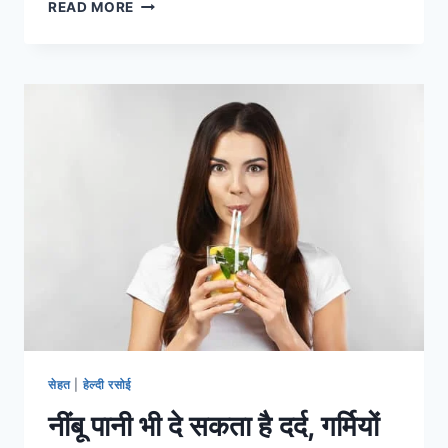
हरियाणा
READ MORE
में
टीचर
के
पदों
पर
निकली
भर्ती,
कल
है
आवेदन
करने
की
लास्ट
डेट
सेहत
|
हेल्दी रसोई
नींबू पानी भी दे सकता है दर्द, गर्मियों