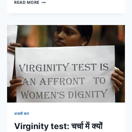
इस
READ MORE
बार
देवी
को
करना
है
प्रसन्न
तो
अपनाएं
ये
टिप्स,
होगी
धन
वर्षा
असली बात
Virginity test: चर्चा में क्यों