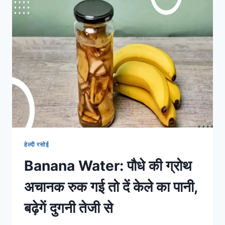
की
खेती
से
हर
वर्ष
लाखों
कमा
रहे
किसान
राजपाल
हेल्दी रसोई
Banana Water: पौधे की ग्रोथ
अचानक रुक गई तो दें केले का पानी,
बढ़ेगें दुगनी तेजी से