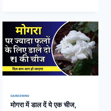
की
अच्छी
ग्रोथ
के
लिए
फिटकरी
डालने
की
सलाह
दे
रहे
हैं
एक्सपर्ट
GARDENING
मोगरा में डाल दें ये एक चीज,