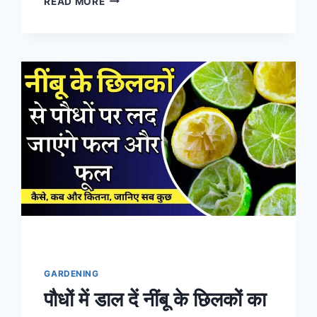
READ MORE
फल
और
फूलों
के
लिए
पौधों
को
दिया
जाता
है
तनाव,
क्या
है
प्लांट
स्ट्रेस
थैरपी
GARDENING
पौधों में डाल दें नींबू के छिलकों का