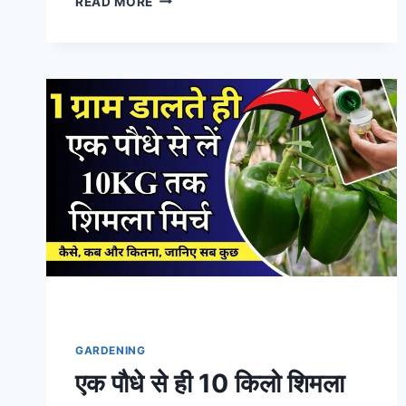
READ MORE
की
बारिश
में
खराब
हुई
गुलदाउदी,
पौधों
को
बचाने
के
लिए
जड़
में
डालें
एक
चीज
GARDENING
एक पौधे से ही 10 किलो शिमला