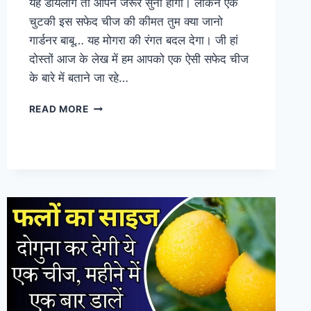
यह डायलॉग तो आपने जरूर सुना होगा। लेकिन एक
चुटकी इस सफेद चीज की कीमत तुम क्या जानो
गार्डनर बाबू… यह मोगरा की रंगत बदल देगा। जी हां
दोस्तों आज के लेख में हम आपको एक ऐसी सफेद चीज
के बारे में बताने जा रहे…
माेगरा
READ MORE
में
डालें
एक
चुटकी
फिटकरी,
लाखों
में
आएंगे
फूल