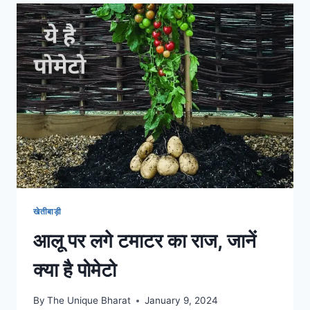
होते
हैं
गार्डन
के
लिए
जरूरी
खेतीबाड़ी
आलू पर लगे टमाटर का राज, जानें
क्या है पोमेटो
By
The Unique Bharat
January 9, 2024