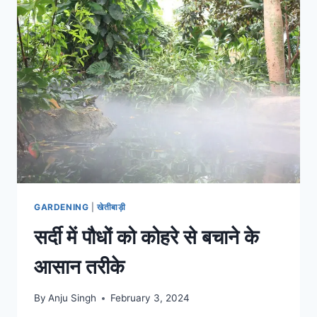
के
जार
में
लगाकर
गार्डन
की
बढ़ा
सकते
हैं
शोभा,
जानिए
GARDENING
|
खेतीबाड़ी
सर्दी में पौधों को कोहरे से बचाने के
आसान तरीके
By
Anju Singh
February 3, 2024