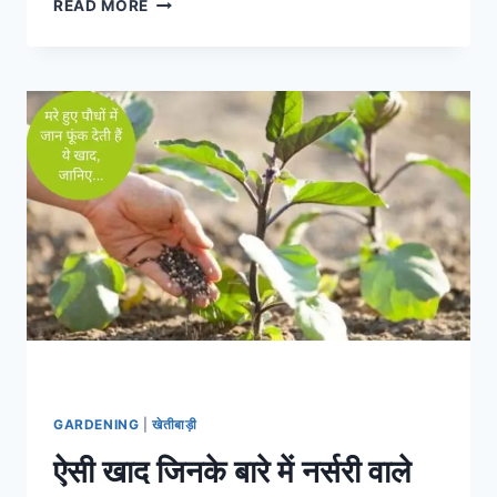
गमले
READ MORE
में
ऐसे
लगाएं
नींबू
और
पौधे
के
रोगों
से
बचाव
के
समाधान
GARDENING
|
खेतीबाड़ी
ऐसी खाद जिनके बारे में नर्सरी वाले