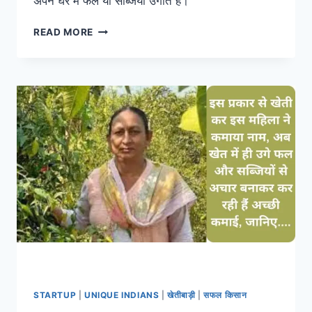
अपने घर में फल या सब्जियां उगाते हैं।
इस
READ MORE
आसान
तरीके
से
अपने
बगीचे
में
लगाएं
एवोकाडो,
सेहत
को
मिलेंगे
अनोखे
फायदे
STARTUP
|
UNIQUE INDIANS
|
खेतीबाड़ी
|
सफल किसान