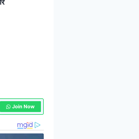
ार
Join Now