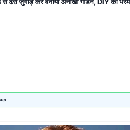
से ढेरों जुगाड़ कर बनाया अनोखा गार्डन, DIY की भरम
oup