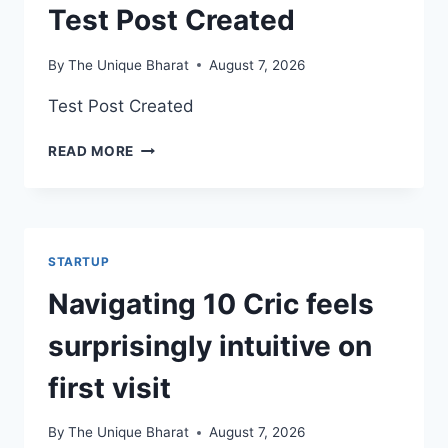
SADƏ
Test Post Created
INTERFEYS
ISTIFADƏÇINI
By
The Unique Bharat
August 7, 2026
YORULMADAN
SAXLAYIR
Test Post Created
TEST
READ MORE
POST
CREATED
STARTUP
Navigating 10 Cric feels
surprisingly intuitive on
first visit
By
The Unique Bharat
August 7, 2026