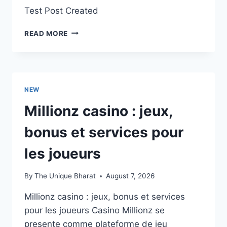
Test Post Created
TEST
READ MORE
POST
CREATED
NEW
Millionz casino : jeux,
bonus et services pour
les joueurs
By
The Unique Bharat
August 7, 2026
Millionz casino : jeux, bonus et services
pour les joueurs Casino Millionz se
presente comme plateforme de jeu