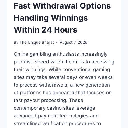
HIGHEST
Fast Withdrawal Options
PAYOUT
PERCENTAGES
Handling Winnings
FOR
PLAYERS
Within 24 Hours
By
The Unique Bharat
August 7, 2026
Online gambling enthusiasts increasingly
prioritise speed when it comes to accessing
their winnings. While conventional gaming
sites may take several days or even weeks
to process withdrawals, a new generation
of platforms has appeared that focuses on
fast payout processing. These
contemporary casino sites leverage
advanced payment technologies and
streamlined verification procedures to