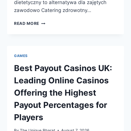
dietetyczny to alternatywa dla zajętych
zawodowo Catering zdrowotny…
JAK
READ MORE
HAPPY
DIET
WSPOMAGA
CODZIENNY
PROCES
GAMES
ŻYWIENIA
ZAJĘTYM
Best Payout Casinos UK:
OSOBOM
BEZ
Leading Online Casinos
GOTOWANIA
Offering the Highest
Payout Percentages for
Players
By
The Unique Bharat
August 7, 2026