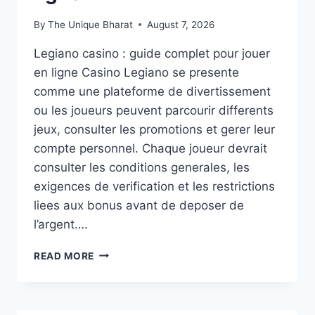
By
The Unique Bharat
August 7, 2026
Legiano casino : guide complet pour jouer
en ligne Casino Legiano se presente
comme une plateforme de divertissement
ou les joueurs peuvent parcourir differents
jeux, consulter les promotions et gerer leur
compte personnel. Chaque joueur devrait
consulter les conditions generales, les
exigences de verification et les restrictions
liees aux bonus avant de deposer de
l’argent….
LEGIANO
READ MORE
CASINO
:
GUIDE
COMPLET