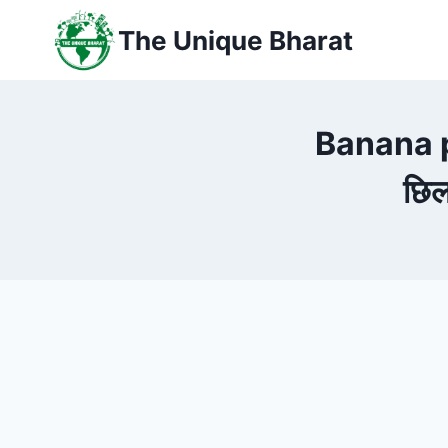
Skip
The Unique Bharat
to
content
Banana peel
छिल