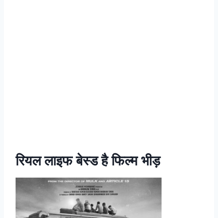
रियल लाइफ बेस्ड है फिल्म भीड़