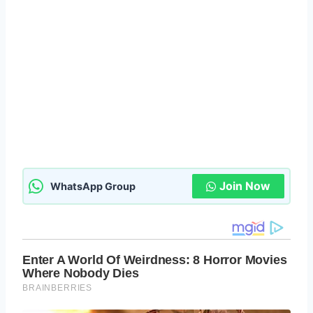
Join Now
WhatsApp Group