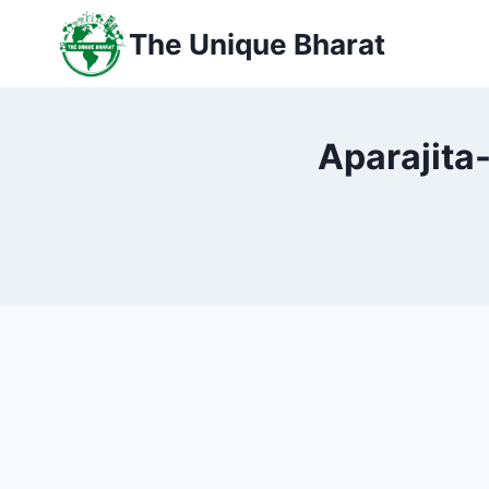
Skip
The Unique Bharat
to
content
Aparajita-क्