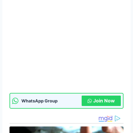
Join Now
WhatsApp Group