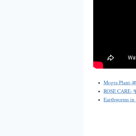
Mogra Plant-अलग 
ROSE CARE- फूलो
Earthworms in th