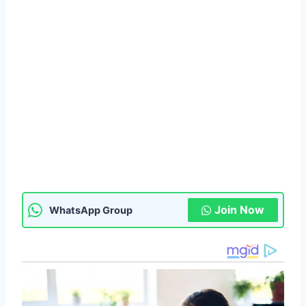
Join Now
WhatsApp Group