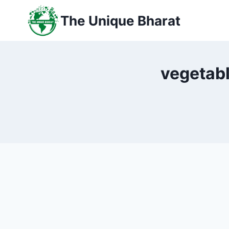
Skip
The Unique Bharat
to
content
vegetable g