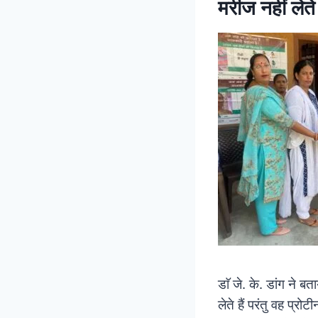
मरीज नहीं लेते
डाॅ जे. के. डांग ने ब
लेते हैं परंतु वह प्रो