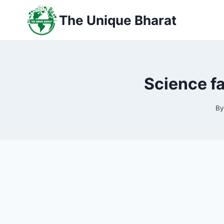
Skip
The Unique Bharat
to
content
Science fact:
By