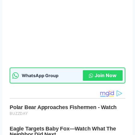
Join Now
WhatsApp Group