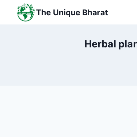
Skip
The Unique Bharat
to
content
Herbal plant-ये 