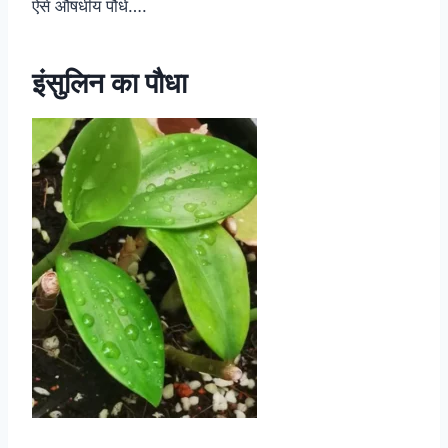
ऐसे औषधीय पौधे….
इंसुलिन का पौधा