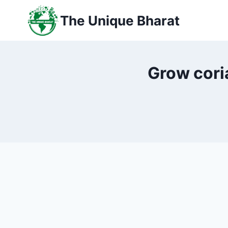
Skip
The Unique Bharat
to
content
Grow coriand