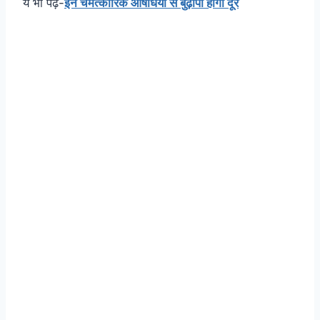
ये भी पढ़े-
इन चमत्कारिक औषधियों से बुढ़ापा होगा दूर