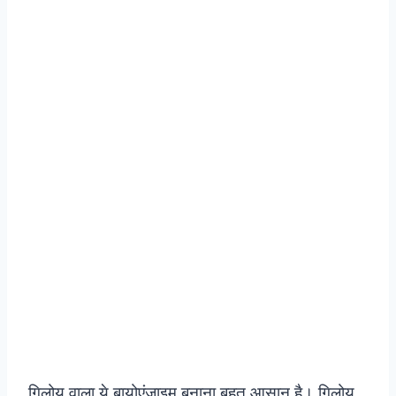
गिलोय वाला ये बायोएंजाइम बनाना बहुत आसान है। गिलोय