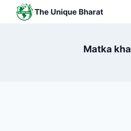
Skip
The Unique Bharat
to
content
Matka khad- प