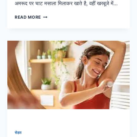
अमरूद पर चाट मसाला मिलाकर खाते है, वहीं खरबूजे में…
कटे
READ MORE
फलों
पर
नमक
व
शक्कर
डालकर
खाना
सेहत
के
लिए
हानिकारक
सेहत