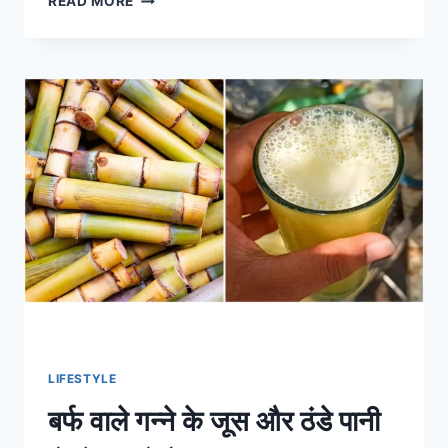
READ MORE
में
पेट्स
ले
जाना
हुआ
आसान,
इन
जरूरी
बातों
का
रखें
ध्यान
LIFESTYLE
बर्फ वाले गन्ने के जूस और ठंडे पानी