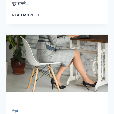
दूर चलने…
बिना
READ MORE
झपकी
करें
सेफ
ड्राइव,
जानें
चलती
कार
में
क्यों
आती
है
नींद
सेहत