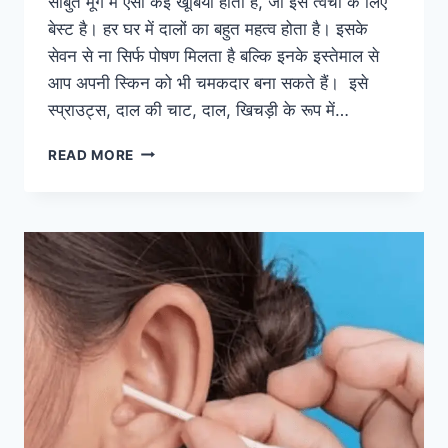
साबुत मूंग में ऐसी कई खूबियां होती हैं, जो इसे त्वचा के लिए
बेस्ट है। हर घर में दालों का बहुत महत्व होता है। इसके
सेवन से ना सिर्फ पोषण मिलता है बल्कि इनके इस्तेमाल से
आप अपनी स्किन को भी चमकदार बना सकते हैं। इसे
स्प्राउट्स, दाल की चाट, दाल, खिचड़ी के रूप में…
सेहत
READ MORE
और
स्किन
फायदेमद
है
मूंग
की
दाल,
दाग-
धब्बों
को
ऐसे
करें
दूर