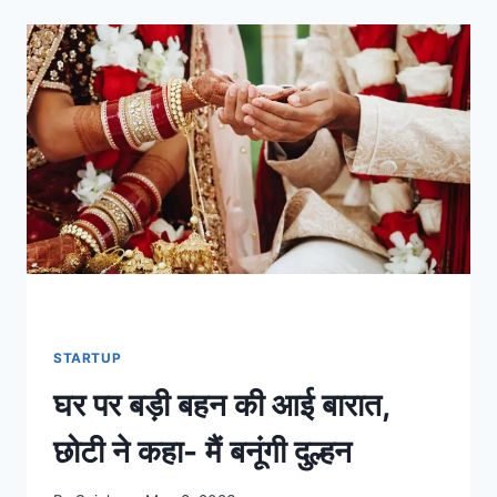
के
बच्चे
को
नहीं
देना
चाहिए
नमक
या
चीनी
STARTUP
घर पर बड़ी बहन की आई बारात,
छोटी ने कहा- मैं बनूंगी दुल्हन