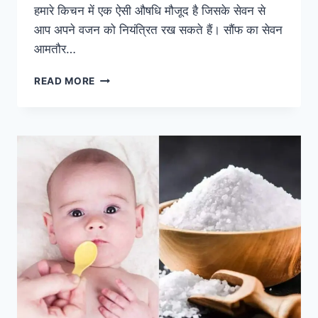
हमारे किचन में एक ऐसी औषधि मौजूद है जिसके सेवन से
आप अपने वजन को नियंत्रित रख सकते हैं। सौंफ का सेवन
आमतौर…
शरीर
READ MORE
डिटॉक्स
करे
सौंफ
का
पानी,
मोटापा
घटाने
में
रामबाण