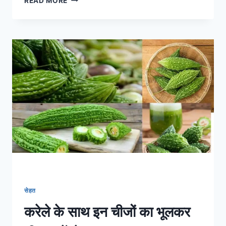
READ MORE
की
तीली
से
कान
साफ
करना
खतरनाक,
तेल
डालने
से
पर्दा
फट
सकता
है
सेहत
करेले के साथ इन चीजों का भूलकर