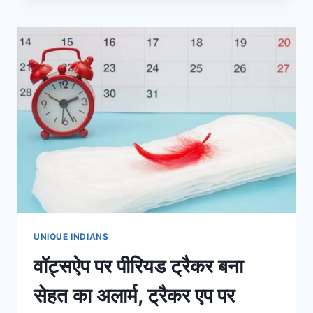
वेबसाइट
पर
ट्रेन
में
खाली
बर्थ
का
स्टेटस
कर
सकते
हैं
चेक
UNIQUE INDIANS
वॉट्सऐप पर पीरियड ट्रैकर बना
सेहत का अलार्म, ट्रैकर एप पर