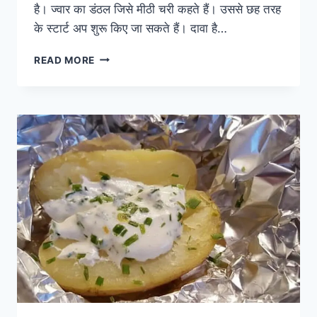
है। ज्वार का डंठल जिसे मीठी चरी कहते हैं। उससे छह तरह
के स्टार्ट अप शुरू किए जा सकते हैं। दावा है…
ज्वार
READ MORE
के
डंठल
के
जूस
से
बनेगी
चीनी,
शहद
से
भी
कम
है
कैलोरी