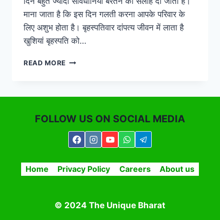
दिन बहुत ज्यादा सावधानियां बरतने की सलाह दी जाती है।
माना जाता है कि इस दिन गलती करना आपके परिवार के
लिए अशुभ होता है। बृहस्पतिवार दांपत्य जीवन में लाता है
खुशियां बृहस्पति को…
RELIGIOUS
READ MORE
STORY-
आज
के
दिन
ये
FOLLOW US ON SOCIAL MEDIA
गलतियां
करना
आप
पर
पड़
Home
Privacy Policy
Careers
About us
सकता
है
भारी
© 2024 The Unique Bharat