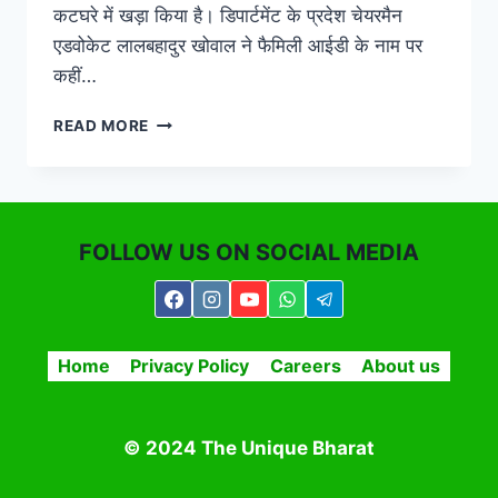
कटघरे में खड़ा किया है। डिपार्टमेंट के प्रदेश चेयरमैन
एडवोकेट लालबहादुर खोवाल ने फैमिली आईडी के नाम पर
कहीं…
‘सरकार
READ MORE
को
ले
बैठेगी
पेंशन
के
FOLLOW US ON SOCIAL MEDIA
लिए
भटकते
बुजुर्गों
की
हाय’
Home
Privacy Policy
Careers
About us
© 2024 The Unique Bharat