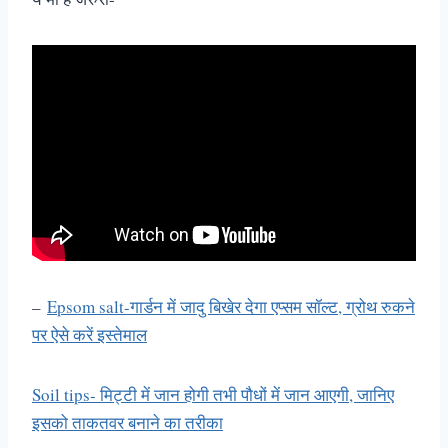
–
Epsom salt-गार्डन में जादु बिखेर देगा एप्सम सॉल्ट, ग्रोथ रुकने
पर ऐसे करें इस्तेमाल
Soil tips- मिट्टी में जान होगी तभी पौधों में जान आएगी, जानिए
इसको ताकतवर बनाने का तरीका