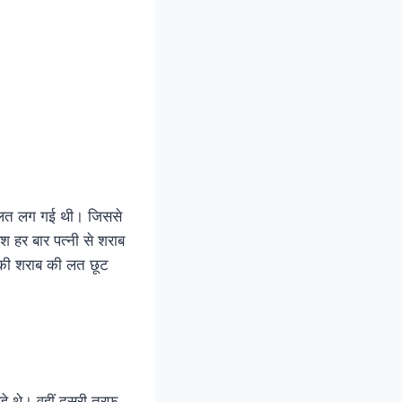
ी लत लग गई थी। जिससे
 हर बार पत्नी से शराब
श की शराब की लत छूट
े थे। वहीं दूसरी तरफ