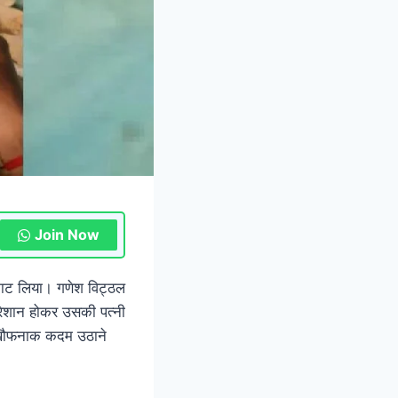
Join Now
 काट लिया। गणेश विट्ठल
रेशान होकर उसकी पत्नी
े खौफनाक कदम उठाने